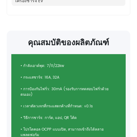
เครื่องชาร์จ EV
คุณสมบัติของผลิตภัณฑ์
• กำลังเอาต์พุต: 7/11/22kw
• กระแสชาร์จ: 16A, 32A
• การป้องกันไฟรั่ว: 30mA (รองรับการทดสอบไฟรั่วด้วย
ตนเอง)
• เวลาตัดวงจรที่กระแสตกค้างที่กำหนด: ≤0.1s
• วิธีการชาร์จ: การ์ด, แอป, QR โค้ด
• โปรโตคอล OCPP แบบเปิด, สามารถเข้าถึงได้หลาย
แพลตฟอร์ม